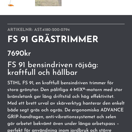
ARTIKELNR:
AST.4180-200-0794
FS 91 GRÄSTRIMMER
7690
kr
FS 91 bensindriven röjsåg:
kraftfull och hållbar
STIHL FS 91, en kraftfull bensindriven trimmer för
stora grönytor. Den pålitliga 4‑MIX®‑motorn med stor
bränsletank ger lång driftstid och hög effektivitet.
Med ett brett urval av skärverktyg hanterar den enkelt
både segt gräs och ogräs. De ergonomiska ADVANCE
GRIP-handtagen, anti‑vibrationssystemet och selen
gör arbetet bekvämt även under långa arbetspass –
perfekt för användning inom jordbruk och större