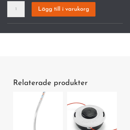
FS
Lägg till i varukorg
91
Grästrimmer
mängd
Relaterade produkter