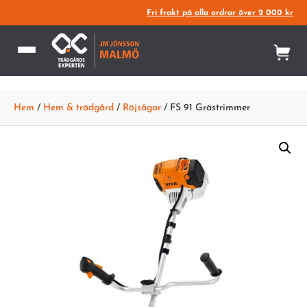
Fri frakt på alla ordrar över 2 000 kr
Hem
/
Hem & trädgård
/
Röjsågar
/ FS 91 Grästrimmer