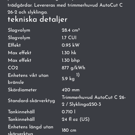
trädgårdar. Levereras med trimmerhuvud AutoCut C
26-2 och slyklinga.
tekniska detaljer
Slagvolym
28.4 cm³
Slagvolym
1.7 CUI
Effekt
0.95 kW
Max effekt
1.30 hk
Max effekt
1.30 bhp
CO2
877 g/kWh
1)
Enhetens vikt utan
5.9 kg
bränsle
Skärdiameter
420 mm
Trimmerhuvud AutoCut C 26-
Standard-skärverktyg
2 / Slyklinga250-3
Tankinnehåll
0.710 l
Tankinnehåll
24 fl oz (US)
Enhetens längd utan
180 cm
skärverktyg