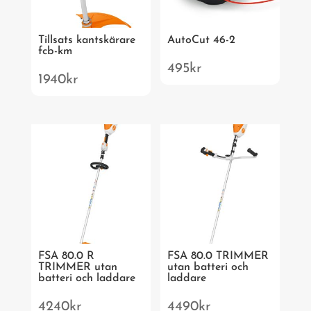
Tillsats kantskärare
AutoCut 46-2
fcb-km
495
kr
1940
kr
FSA 80.0 R
FSA 80.0 TRIMMER
TRIMMER utan
utan batteri och
batteri och laddare
laddare
4240
kr
4490
kr