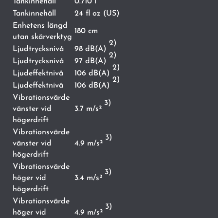
Tankinnehåll
0.710 l
Tankinnehåll
24 fl oz (US)
Enhetens längd
180 cm
utan skärverktyg
2)
Ljudtrycksnivå
98 dB(A)
2)
Ljudtrycksnivå
97 dB(A)
2)
Ljudeffektnivå
106 dB(A)
2)
Ljudeffektnivå
106 dB(A)
Vibrationsvärde
3)
vänster vid
3.7 m/s²
högerdrift
Vibrationsvärde
3)
vänster vid
4.9 m/s²
högerdrift
Vibrationsvärde
3)
höger vid
3.4 m/s²
högerdrift
Vibrationsvärde
3)
höger vid
4.9 m/s²