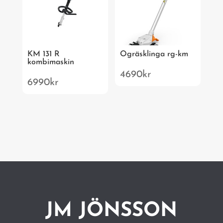
KM 131 R
Ogräsklinga rg-km
kombimaskin
4690
kr
6990
kr
JM JÖNSSON