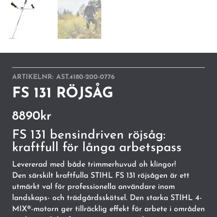
ARTIKELNR:
AST.4180-200-0776
FS 131 RÖJSÅG
8890
kr
FS 131 bensindriven röjsåg:
kraftfull för långa arbetspass
Levererad med både trimmerhuvud oh klingor!
Den särskilt kraftfulla STIHL FS 131 röjsågen är ett
utmärkt val för professionella användare inom
landskaps- och trädgårdsskötsel. Den starka STIHL 4-
MIX®-motorn ger tillräcklig effekt för arbete i områden