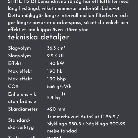
STIHL FS 131 bensindrivna röjsåg har ett luftfilter med
lång livslängd, vilket minimerar underhållsbehovet.
Detta möjliggör längre intervall mellan filterbyten och
ger längre oavbrutna arbetspass, så att du enkelt och
effektivt kan klippa även större ytor.
tekniska detaljer
Slagvolym
36.3 cm³
Slagvolym
2.2 CUI
Effekt
1.40 kW
Max effekt
1.90 hk
Max effekt
1.90 bhp
CO2
836 g/kWh
1)
Enhetens vikt
5.8 kg
utan bränsle
Skärdiameter
420 mm
Trimmerhuvud AutoCut C 26-2 /
Standard-
Slyklinga 250-3 / Sågklinga 200-22,
skärverktyg
mejseltandad