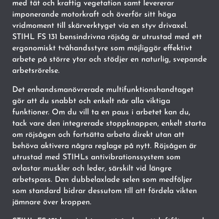
med tät och kraftig vegetation samt levererar
imponerande motorkraft och överför sitt höga
vridmoment till skärverktyget via en styv drivaxel.
STIHL FS 131 bensindrivna röjsåg är utrustad med ett
ergonomiskt tvåhandsstyre som möjliggör effektivt
arbete på större ytor och stödjer en naturlig, svepande
arbetsrörelse.
Det enhandsmanövrerade multifunktionshandtaget
gör att du snabbt och enkelt når alla viktiga
funktioner. Om du vill ta en paus i arbetet kan du,
tack vare den integrerade stoppknappen, enkelt starta
om röjsågen och fortsätta arbeta direkt utan att
behöva aktivera några reglage på nytt. Röjsågen är
utrustad med STIHLs antivibrationssystem som
avlastar muskler och leder, särskilt vid längre
arbetspass. Den dubbelaxlade selen som medföljer
som standard bidrar dessutom till att fördela vikten
jämnare över kroppen.