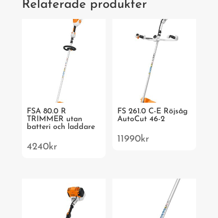
Relaterade produkter
FSA 80.0 R
FS 261.0 C-E Röjsåg
TRIMMER utan
AutoCut 46-2
batteri och laddare
11990
kr
4240
kr