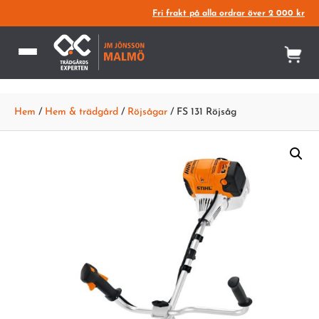
Fri frakt på alla ordrar över 2 000 kr
Hem
/
Hem & trädgård
/
Röjsågar
/ FS 131 Röjsåg