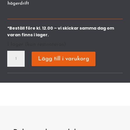
högerdrift
*Beställ före kl. 12.00 – vi skickar samma dag om
varan finns i lager.
I lager (kan restnoteras)
FS
Lägg till i varukorg
131
Röjsåg
mängd