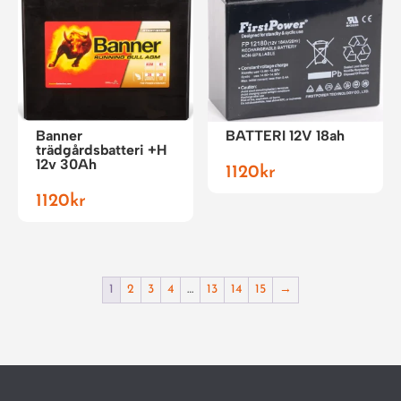
Banner
BATTERI 12V 18ah
trädgårdsbatteri +H
12v 30Ah
1120
kr
1120
kr
1
2
3
4
…
13
14
15
→