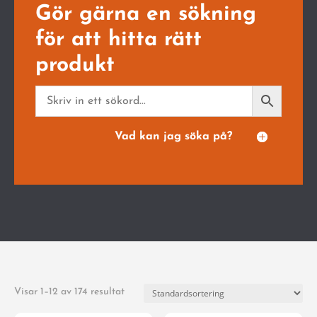
Gör gärna en sökning
för att hitta rätt
produkt
Vad kan jag söka på?
Visar 1–12 av 174 resultat