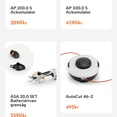
AP 200.0 S
AP 300.0 S
Ackumulator
Ackumulator
2890
kr
4390
kr
ASA 20.0 SET
AutoCut 46-2
Batteridriven
grensåg
495
kr
2590
kr