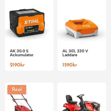
AK 30.0 S
AL 301, 230 V
Ackumulator
Laddare
2190
kr
1590
kr
Rea!