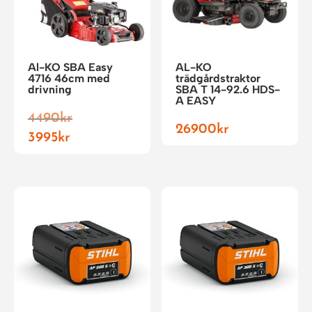
Al-KO SBA Easy
AL-KO
4716 46cm med
trädgårdstraktor
drivning
SBA T 14-92.6 HDS-
A EASY
Det
4490
kr
26900
kr
ursprungliga
Det
3995
kr
priset
nuvarande
var:
priset
4490kr.
är:
3995kr.