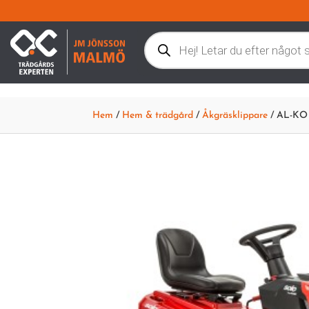
Products
search
Hem
/
Hem & trädgård
/
Åkgräsklippare
/ AL-KO 