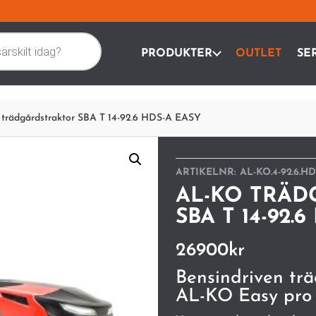
PRODUKTER
OUTLET
SE
trädgårdstraktor SBA T 14-92.6 HDS-A EASY
ARTIKELNR:
AL-KO.4-92.6.H
AL-KO TRÄ
SBA T 14-92.
26900
kr
Bensindriven trä
AL-KO Easy pro 