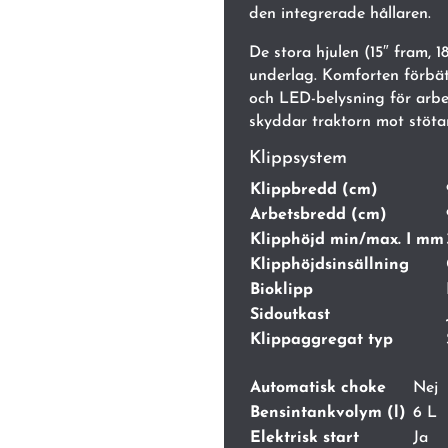
den integrerade hållaren.
De stora hjulen (15″ fram, 1
underlag. Komforten förbät
och LED-belysning för arbet
skyddar traktorn mot stötar
Klippsystem
Klippbredd (cm)
Arbetsbredd (cm)
Klipphöjd min/max. I mm
Klipphöjdsinsällning
Bioklipp
Sidoutkast
Klippaggregat typ
Automatisk choke
Nej
Bensintankvolym (l)
6 L
Elektrisk start
Ja