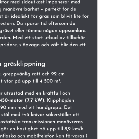
aktor med sidoutkast imponerar med
ög manövrerbarhet – perfekt för de
 är idealiskt för gräs som blivit lite för
emestern. Du sparar tid eftersom du
gräset eller tömma någon uppsamlare.
rden. Med ett stort utbud av tillbehör
pridare, släpvagn och vält blir den ett
 gräsklippning
, greppvänlig ratt och 92 cm
t ytor på upp till 4 500 m².
r utrustad med en kraftfull och
450-motor (7,7 kW)
. Klipphöjden
ill 90 mm med ett handgrepp. Det
 stål med två knivar säkerställer ett
drostatiska transmissionen manövreras
gör en hastighet på upp till 8,9 km/h.
nflaska och mobiltelefon kan förvaras i