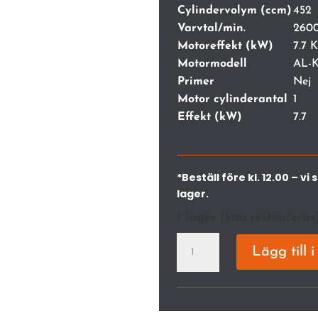
Cylindervolym (ccm)
452
Varvtal/min.
260
Motoreffekt (kW)
7.7 
Motormodell
AL-K
Primer
Nej
Motor cylinderantal
1
Effekt (kW)
7.7
*Beställ före kl. 12.00 – 
lager.
I lager (kan restnoteras
AL-
Lägg till 
KO
trädgårdstraktor
SBA
T