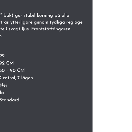
8″ bak) ger stabil körning på alla
tras ytterligare genom tydliga reglage
e i svagt ljus. Frontstötfångaren
.
92
92 CM
30 – 90 CM
Central, 7 lägen
Nej
Ja
Standard