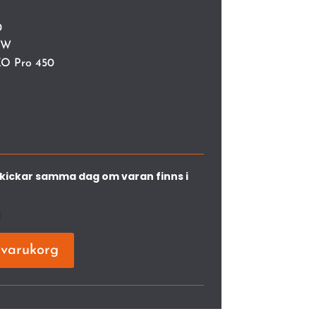
0
KW
O Pro 450
vi skickar samma dag om varan finns i
)
i varukorg