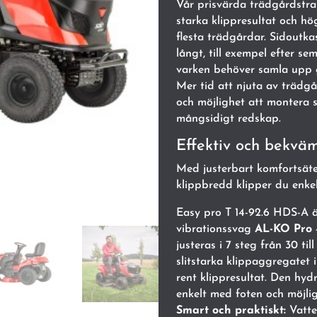
Vår prisvärda trädgårdstr
starka klippresultat och h
flesta trädgårdar. Sidoutkast
långt, till exempel efter s
varken behöver samla upp 
Mer tid att njuta av trädgå
och möjlighet att montera s
mångsidigt redskap.
Effektiv och bekväm
Med justerbart komfortsäte
klippbredd klipper du enkel
Easy pro T 14-92.6 HDS-A ä
vibrationssvag
AL-KO Pro 
justeras i 7 steg från 30 t
slitstarka klippaggregatet i
rent klippresultat. Den hy
enkelt med foten och möjlig
Smart och praktiskt:
Vatte