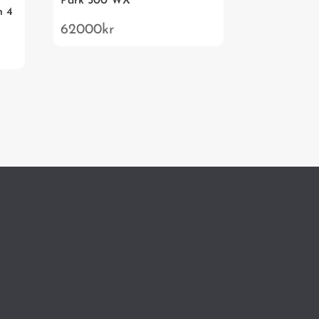
Park 500 WX
h 4
62000
kr