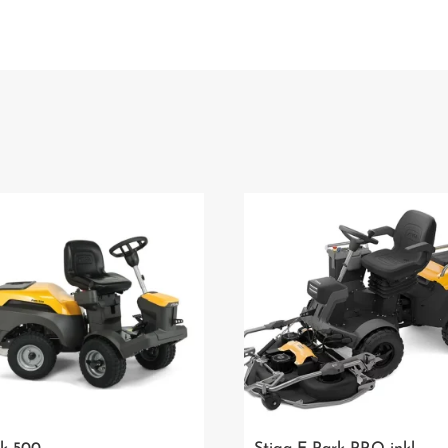
14-
92.6
HDS-
A
EASY
mängd