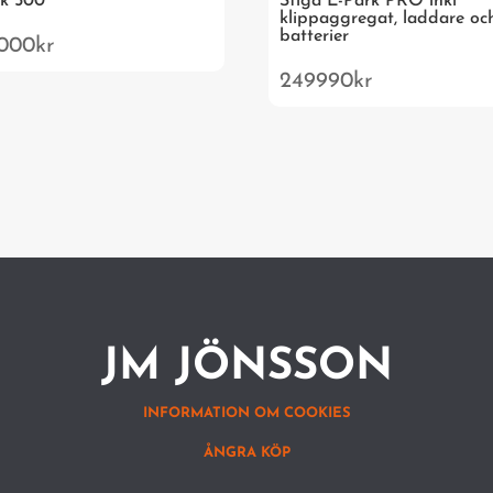
rk 500
Stiga E-Park PRO inkl
klippaggregat, laddare oc
batterier
000
kr
249990
kr
JM JÖNSSON
INFORMATION OM COOKIES
ÅNGRA KÖP