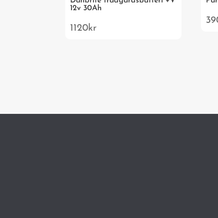
Danbrite trädgårdsbatteri +V
Pa
12v 30Ah
39
1120
kr