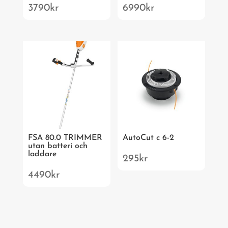
3790
kr
6990
kr
FSA 80.0 TRIMMER
AutoCut c 6-2
utan batteri och
laddare
295
kr
4490
kr