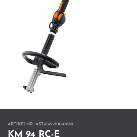
ARTIKELNR:
AST.4149-200-0089
KM 94 RC-E