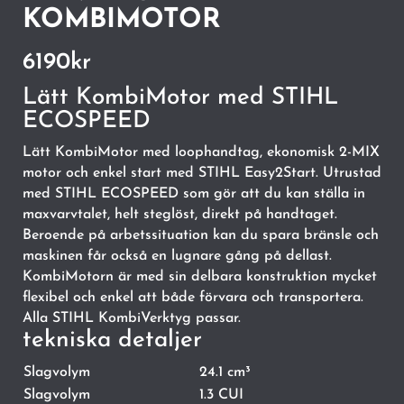
KOMBIMOTOR
6190
kr
Lätt KombiMotor med STIHL
ECOSPEED
Lätt KombiMotor med loophandtag, ekonomisk 2-MIX
motor och enkel start med STIHL Easy2Start. Utrustad
med STIHL ECOSPEED som gör att du kan ställa in
maxvarvtalet, helt steglöst, direkt på handtaget.
Beroende på arbetssituation kan du spara bränsle och
maskinen får också en lugnare gång på dellast.
KombiMotorn är med sin delbara konstruktion mycket
flexibel och enkel att både förvara och transportera.
Alla STIHL KombiVerktyg passar.
tekniska detaljer
Slagvolym
24.1 cm³
Slagvolym
1.3 CUI