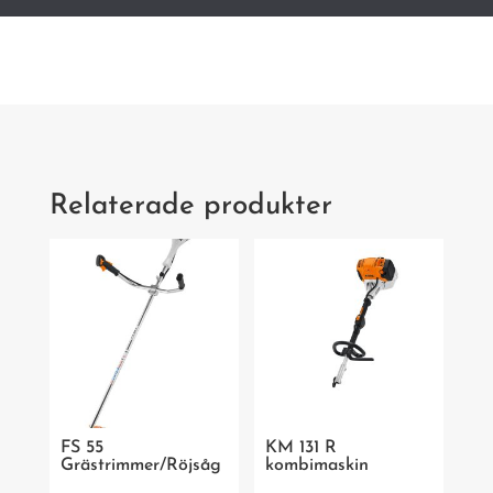
kombimotor
mängd
Relaterade produkter
FS 55
KM 131 R
Grästrimmer/Röjsåg
kombimaskin