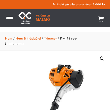
Fri frakt på alla ordrar över 2 000 kr
Hem
/
Hem & trädgård
/
Trimmer
/ KM 94 rc-e
kombimotor