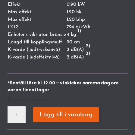
Effekt
0.90 kW
Max effekt
1.20 hk
Max effekt
1.20 bhp
CO2
794 g/kWh
1)
Enhetens vikt utan bränsle
4 kg
Längd till kopplingsmuff
90 cm
2)
K-värde (ljudtrycksnivå)
2 dB(A)
2)
K-värde (ljudeffektnivå)
2 dB(A)
*Beställ före kl. 12.00 – vi skickar samma dag om
varan finns i lager.
Kan restnoteras
KM
Lägg till i varukorg
94
rc-
e