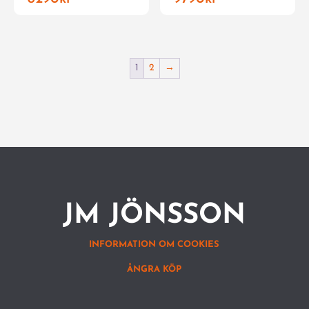
1
2
→
JM JÖNSSON
INFORMATION OM COOKIES
ÅNGRA KÖP