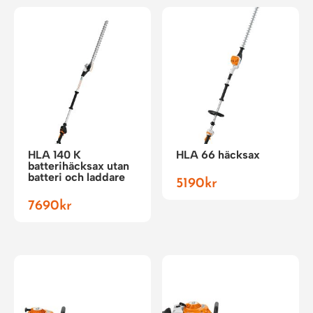
HLA 140 K
HLA 66 häcksax
batterihäcksax utan
batteri och laddare
5190
kr
7690
kr