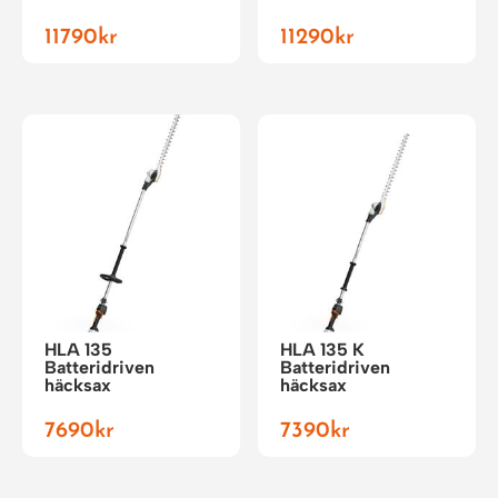
11790
kr
11290
kr
HLA 135
HLA 135 K
Batteridriven
Batteridriven
häcksax
häcksax
7690
kr
7390
kr