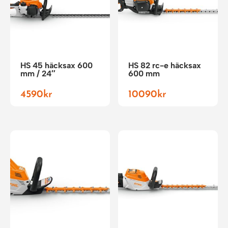
HS 45 häcksax 600
HS 82 rc-e häcksax
mm / 24″
600 mm
4590
kr
10090
kr