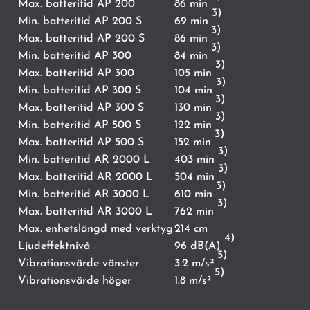
Max. batteritid AP 200
86 min
3)
Min. batteritid AP 200 S
69 min
3)
Max. batteritid AP 200 S
86 min
3)
Min. batteritid AP 300
84 min
3)
Max. batteritid AP 300
105 min
3)
Min. batteritid AP 300 S
104 min
3)
Max. batteritid AP 300 S
130 min
3)
Min. batteritid AP 500 S
122 min
3)
Max. batteritid AP 500 S
152 min
3)
Min. batteritid AR 2000 L
403 min
3)
Max. batteritid AR 2000 L
504 min
3)
Min. batteritid AR 3000 L
610 min
3)
Max. batteritid AR 3000 L
762 min
Max. enhetslängd med verktyg
214 cm
4)
Ljudeffektnivå
96 dB(A)
5)
Vibrationsvärde vänster
3.2 m/s²
5)
Vibrationsvärde höger
1.8 m/s²