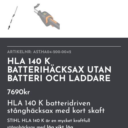
ARTIKELNR:
AST.HA04-200-0042
HLA 140 K
BATTERIHÄCKSAX UTAN
BATTERI OCH LADDARE
7690
kr
HLA 140 K batteridriven
stånghäcksax med kort skaft
STIHL HLA 140 K är en mycket kraftfull
stånghäcksax med
låg vikt, låg