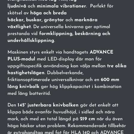
ljudnivå
och
minimala vibrationer
. Perfekt för
skötsel av
höga och breda
häckar,
buskar, grönytor
och
marknära
växtlighet
. De universella knivarna ger optimal
prestanda vid
formklippning, beskärning och
underhållsklippning
.
Maskinen styrs enkelt via handtagets
ADVANCE
PLUS-modul
med LED-display där man för
uppgiftsspecifik användning kan välja mellan
tre olika
hastighetslägen
. Dubbelverkande,
friktionsoptimerade universalknivar och en
600 mm
lång knivbalk
ger hög klippkapacitet i kombination
med lång batteritid.
Den
145° justerbara knivbalken
gör det enkelt att
klippa både ovanför huvudhöjd, i sidled och nära
mark, och med en total längd på
219 cm
når du även
höga häckar utan problem. Rekommenderade tillbehör
är extrahandtag med fot för HLA 140 och ADVANCE