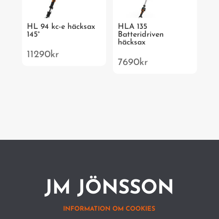
HL 94 kc-e häcksax
HLA 135
145°
Batteridriven
häcksax
11290
kr
7690
kr
JM JÖNSSON
INFORMATION OM COOKIES