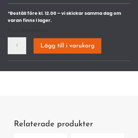
*Beställ före kl. 12.00 – vi skickar samma dag om
varan finns i lager.
Kan restnoteras
HLA
Lägg till i varukorg
140
K
batterihäcksax
utan
batteri
och
laddare
mängd
Relaterade produkter