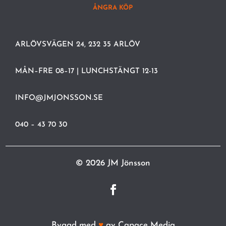
ÅNGRA KÖP
ARLÖVSVÄGEN 24, 232 35 ARLÖV
MÅN–FRE 08–17 | LUNCHSTÄNGT 12-13
INFO@JMJONSSON.SE
040 – 43 70 30
© 2026 JM Jönsson
Byggd med
♥
av
Capace Media