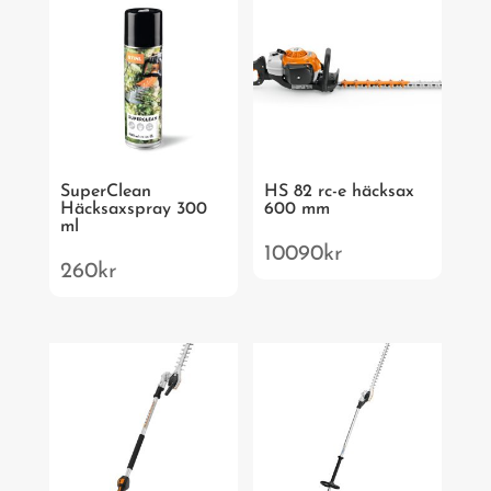
SuperClean
HS 82 rc-e häcksax
Häcksaxspray 300
600 mm
ml
10090
kr
260
kr