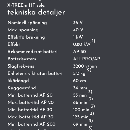
X-TREEm HT sele.
tekniska detaljer
Nominell spänning
36 V
Max. spänning
40 V
Effektförbrukning
1 kW
1)
Effekt
0.80 kW
Rekommenderat batteri
AP 30
Batterisystem
ALLPRO/AP
Slagfrekvens
3200 v/min
2)
Enhetens vikt utan batteri
5.2 kg
Skärlängd
60 cm
Kuggavstånd
34 mm
3)
Min. batteritid AP 20
53 min
3)
Max. batteritid AP 20
66 min
3)
Min. batteritid AP 30
100 min
3)
Max. batteritid AP 30
125 min
3)
Min. batteritid AP 200
69 min
3)