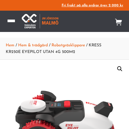
Fri frakt på alla ordrar över 2 000 kr
Hem
/
Hem & trädgård
/
Robotgräsklippare
/ KRESS
KR250E EYEPILOT UTAN 4G 500M2