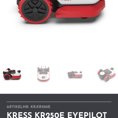
ARTIKELNR:
KR.KR250E
KRESS KR250E EYEPILOT