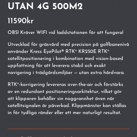
UTAN 4G 500M2
11590
kr
OBS! Kräver WIFI vid laddstationen för att fungera!
Utvecklad för gräsvård med precision på golfbanenivå
använder Kress EyePilot® RTKⁿ KR250E RTKⁿ
satellitpositionering i kombination med vision-based
uppfattning för att leverera stabil och exakt
navigering i trädgårdsmiljöer — utan extra hårdvara.
RTKⁿ-korrigering levereras over-the-air och förstärks
av en redundant positioneringsarkitektur, vilket gör
att klipparen behåller sin noggrannhet även när
satellitsignalen är påverkad. Klippmönster kan ställas
in för tydliga ränder eller ett mer naturligt resultat.