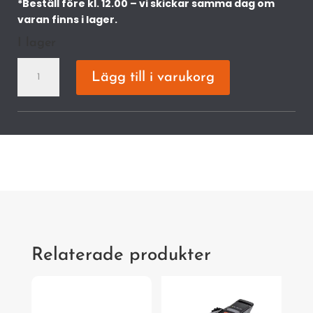
*Beställ före kl. 12.00 – vi skickar samma dag om
varan finns i lager.
I lager
KRESS
Lägg till i varukorg
KR250E
EYEPILOT
UTAN
4G
500M2
mängd
Relaterade produkter