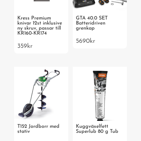
Kress Premium
GTA 40.0 SET
knivar 12st inklusive
Batteridriven
ny skruv, passar till
grenkap
KR160-KR174
5690
kr
359
kr
T152 Jordborr med
Kuggväxelfett
stativ
Superlub 80 g Tub