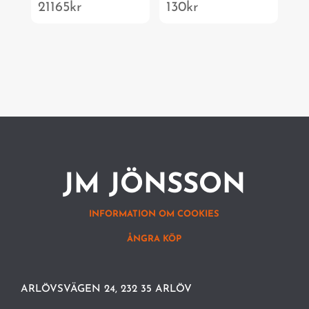
21165
kr
130
kr
JM JÖNSSON
INFORMATION OM COOKIES
ÅNGRA KÖP
ARLÖVSVÄGEN 24, 232 35 ARLÖV