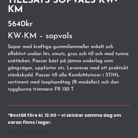
TILLSATS SOPVALS KW-
KM
5640
kr
KW-KM – sopvals
Sopar med kraftiga gummilammeller enkelt och
effektivt undan löv, smuts, grus och till och med tunna
snötäcken. Passar bäst på jämna underlag som
gångvägar, uppfarter etc. Levereras med ett praktiskt
stänkskydd. Passar till alla KombiMotorer i STIHL
sortiment med loophandtag (R-modeller) och den
ryggburna trimmern FR 130 T.
*Beställ före kl. 12.00 – vi skickar samma dag om
varan finns i lager.
Kan restnoteras