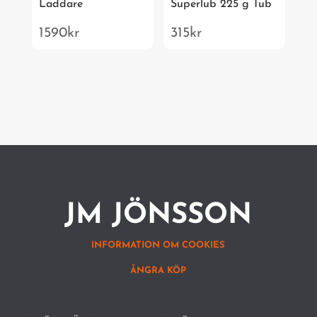
Laddare
Superlub 225 g Tub
1590
kr
315
kr
JM JÖNSSON
INFORMATION OM COOKIES
ÅNGRA KÖP