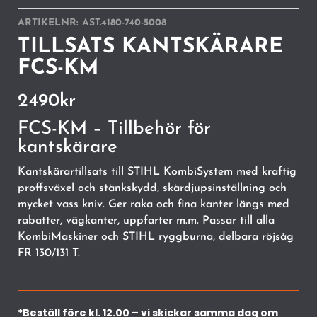
ARTIKELNR:
AST.4180-740-5008
TILLSATS KANTSKÄRARE
FCS-KM
2490
kr
FCS-KM – Tillbehör för
kantskärare
Kantskärartillsats till STIHL KombiSystem med kraftig
proffsväxel och stänkskydd, skärdjupsinställning och
mycket vass kniv. Ger raka och fina kanter längs med
rabatter, vägkanter, uppfarter m.m. Passar till alla
KombiMaskiner och STIHL ryggburna, delbara röjsåg
FR 130/131 T.
*Beställ före kl. 12.00 – vi skickar samma dag om