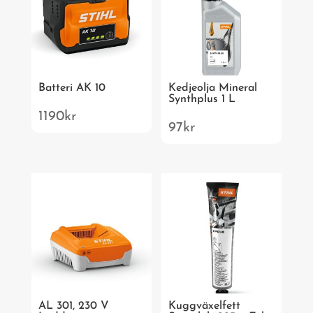
Batteri AK 10
Kedjeolja Mineral
Synthplus 1 L
1190
kr
97
kr
AL 301, 230 V
Kuggväxelfett