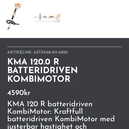
ARTIKELNR:
AST.FA08-011-6820
KMA 120.0 R
BATTERIDRIVEN
KOMBIMOTOR
4590
kr
KMA 120 R batteridriven
KombiMotor: Kraftfull
batteridriven KombiMotor med
justerbar hastighet och