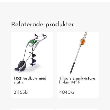
Relaterade produkter
T152 Jordborr med
Tillsats stamkvistare
stativ
ht-km 1/4″ P
21165
kr
4040
kr