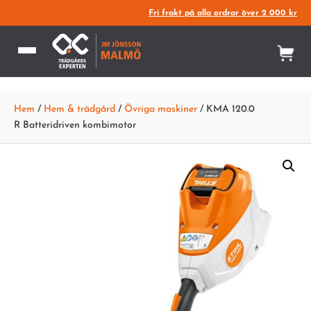
Fri frakt på alla ordrar över 2 000 kr
Hem
/
Hem & trädgård
/
Övriga maskiner
/ KMA 120.0
R Batteridriven kombimotor