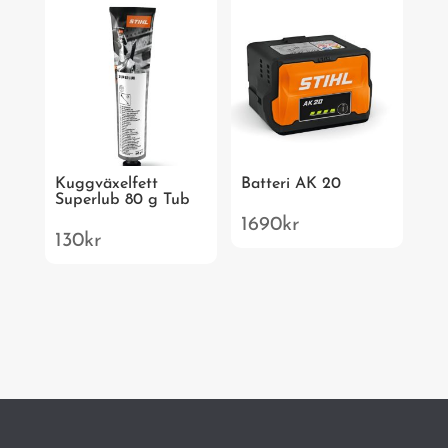
Kuggväxelfett
Batteri AK 20
Superlub 80 g Tub
1690
kr
130
kr