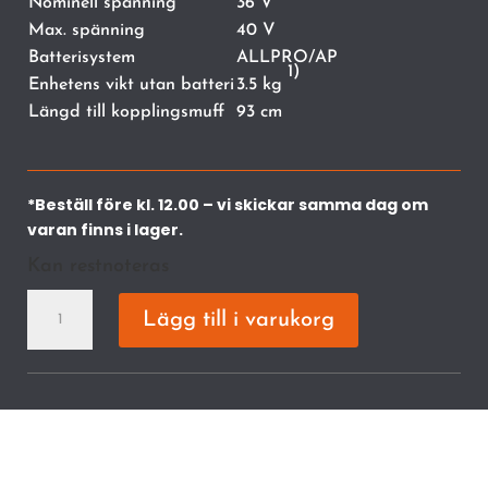
Nominell spänning
36 V
Max. spänning
40 V
Batterisystem
ALLPRO/AP
1)
Enhetens vikt utan batteri
3.5 kg
Längd till kopplingsmuff
93 cm
*Beställ före kl. 12.00 – vi skickar samma dag om
varan finns i lager.
Kan restnoteras
KMA
Lägg till i varukorg
120.0
R
Batteridriven
kombimotor
mängd