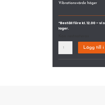
Vibrationsvärde höger
*Beställ före kl. 12.00 – 
lager.
Kan restnoteras
HTA
Lägg till 
30.0
1/4"P
SET
Batteridriven
mängd