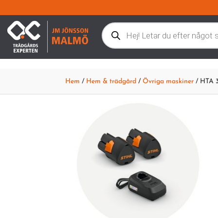
Products
search
Hem
/
Hem & trädgård
/
Övriga maskiner
/ HTA 3