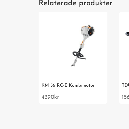
Relaterade produkter
KM 56 RC-E Kombimotor
TD
4390
kr
15