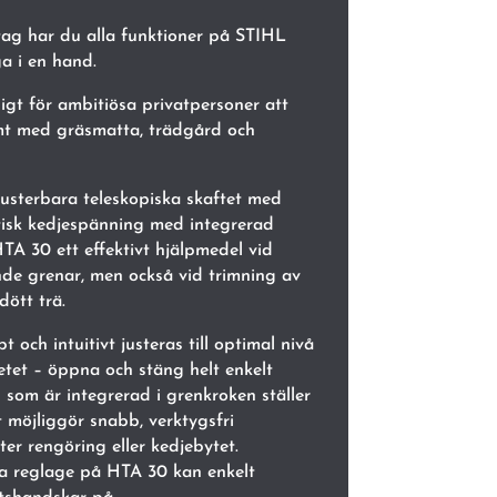
ag har du alla funktioner på STIHL
a i en hand.
gt för ambitiösa privatpersoner att
ämt med gräsmatta, trädgård och
 justerbara teleskopiska skaftet med
tisk kedjespänning med integrerad
A 30 ett effektivt hjälpmedel vid
de grenar, men också vid trimning av
dött trä.
och intuitivt justeras till optimal nivå
etet – öppna och stäng helt enkelt
som är integrerad i grenkroken ställer
t möjliggör snabb, verktygsfri
ter rengöring eller kedjebytet.
a reglage på HTA 30 kan enkelt