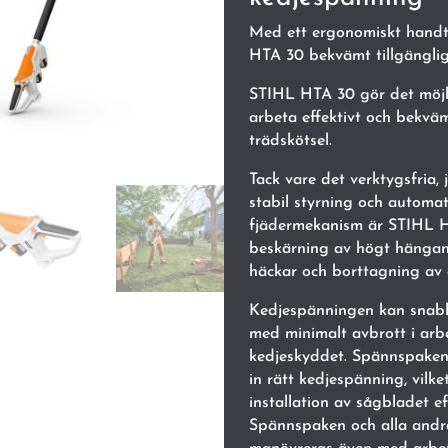
Med ett ergonomiskt handt
HTA 30 bekvämt tillgänglig
STIHL HTA 30 gör det möjli
arbeta effektivt och bekv
trädskötsel.
Tack vare det verktygsfria,
stabil styrning och automa
fjädermekanism är STIHL HT
beskärning av högt hängan
häckar och borttagning av 
Kedjespänningen kan snabbt 
med minimalt avbrott i arb
kedjeskyddet. Spännspaken 
in rätt kedjespänning, vilke
installation av sågbladet ef
Spännspaken och alla andr