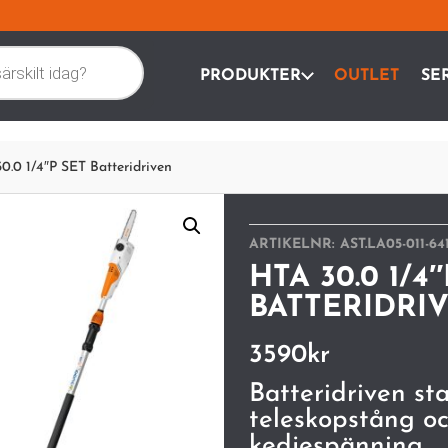
PRODUKTER
OUTLET
SE
0.0 1/4″P SET Batteridriven
ARTIKELNR:
AST.LA05-011-64
HTA 30.0 1/4
BATTERIDRI
3590
kr
Batteridriven s
teleskopstång o
kedjespänning