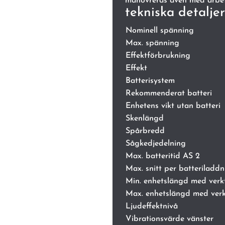
manövreras även med arbe
tekniska detaljer
Nominell spänning
Max. spänning
Effektförbrukning
Effekt
Batterisystem
Rekommenderat batteri
Enhetens vikt utan batteri
Skenlängd
Spårbredd
Sågkedjedelning
Max. batteritid AS 2
Max. snitt per batteriladd
Min. enhetslängd med verk
Max. enhetslängd med ver
Ljudeffektnivå
Vibrationsvärde vänster