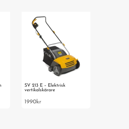
n
SV 213 E – Elektrisk
vertikalskärare
1990
kr