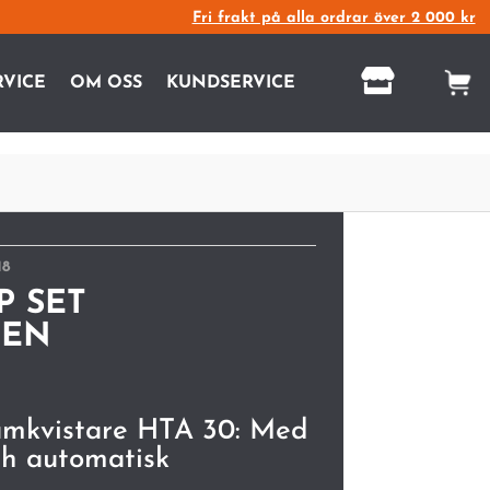
Fri frakt på alla ordrar över 2 000 kr

RVICE
OM OSS
KUNDSERVICE
18
″P SET
VEN
tamkvistare HTA 30: Med
ch automatisk