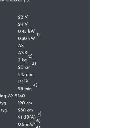
tshandskar på.
22 V
24 V
0.45 kW
1)
0.30 kW
AS
AS 2
2)
3 kg
3)
20 cm
1.10 mm
1/4″P
4)
28 min
ning AS 2
140
tyg
190 cm
ktyg
280 cm
5)
91 dB(A)
6)
0.6 m/s²
6)