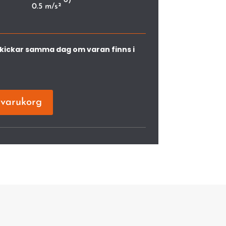
0.5 m/s²
vi skickar samma dag om varan finns i
i varukorg