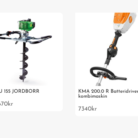
U 155 JORDBORR
KMA 200.0 R Batteridrive
kombimaskin
670
kr
7340
kr