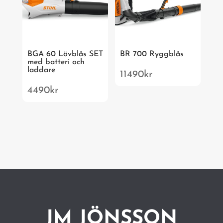
BGA 60 Lövblås SET
BR 700 Ryggblås
med batteri och
laddare
11490
kr
4490
kr
JM JÖNSSON