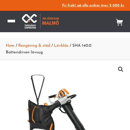
Fri frakt på alla ordrar över 2 000 kr
Hem
/
Rengöring & städ
/
Lövblås
/ SHA 140.0
Batteridriven lövsug