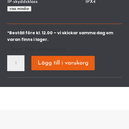
IP-skyddsklass
IPX4
visa mindre
*Beställ före kl. 12.00 – vi skickar samma dag om
varan finns i lager.
I lager (kan restnoteras)
SHA
Lägg till i varukorg
140.0
Batteridriven
lövsug
mängd