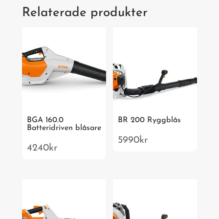
Relaterade produkter
BGA 160.0
BR 200 Ryggblås
Batteridriven blåsare
5990
kr
4240
kr