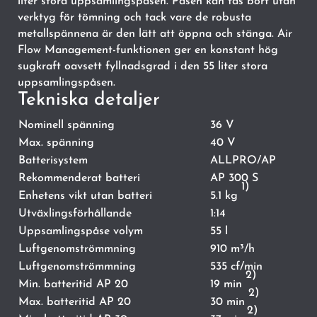
liter stora uppsamlingspåsen. Påsen kan tas bort utan
verktyg för tömning och tack vare de robusta
metallspännena är den lätt att öppna och stänga. Air
Flow Management-funktionen ger en konstant hög
sugkraft oavsett fyllnadsgrad i den 55 liter stora
uppsamlingspåsen.
Tekniska detaljer
Nominell spänning
36 V
Max. spänning
40 V
Batterisystem
ALLPRO/AP
Rekommenderat batteri
AP 300 S
1)
Enhetens vikt utan batteri
5.1 kg
Utväxlingsförhållande
1:14
Uppsamlingspåse volym
55 l
Luftgenomströmmning
910 m³/h
Luftgenomströmmning
535 cf/min
2)
Min. batteritid AP 20
19 min
2)
Max. batteritid AP 20
30 min
2)