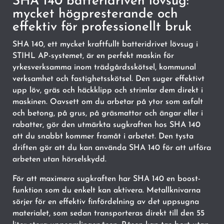
SHA 140 batteridriven lövsug:
mycket högpresterande och
effektiv för professionellt bruk
SHA 140, ett mycket kraftfullt batteridrivet lövsug i
STIHL AP-systemet, är en perfekt maskin för
yrkesverksamma inom trädgårdsskötsel, kommunal
verksamhet och fastighetsskötsel. Den suger effektivt
upp löv, gräs och häckklipp och strimlar dem direkt i
maskinen. Oavsett om du arbetar på ytor som asfalt
och betong, på grus, på gräsmattor och ängar eller i
rabatter, gör den utmärkta sugkraften hos SHA 140
att du snabbt kommer framåt i arbetet. Den tysta
driften gör att du kan använda SHA 140 för att utföra
arbeten utan hörselskydd.
För att maximera sugkraften har SHA 140 en boost-
funktion som du enkelt kan aktivera. Metallknivarna
sörjer för en effektiv finfördelning av det uppsugna
materialet, som sedan transporteras direkt till den 55