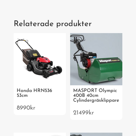
Relaterade produkter
Honda HRN536
MASPORT Olympic
53cm
400B 40cm
Cylindergräsklippare
8990
kr
21499
kr