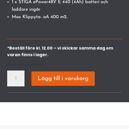
1 x STIGA ePower48V E 440 (4Ah) batteri och
laddare ingår
Max Klippyta- aA 400 m2.
*Beställ före kl. 12.00 – vi skickar samma dag om
varan finns i lager.
Kan restnoteras
Combi
Lägg till i varukorg
340e
Kit
48V-
4,0Ah
mängd