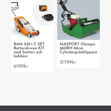
RMA 239.1 C SET
MASPORT Olympic
Batteridriven KIT
660RH 66cm
med batteri och
Cylindergräsklippare
laddare
31799
kr
6190
kr