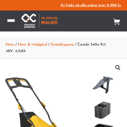
Fri frakt på alla ordrar över 2 000 kr
Hem
/
Hem & trädgård
/
Gräsklippare
/ Combi 340e Kit
48V- 4,0Ah