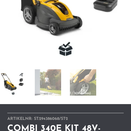
ARTIKELNR:
ST.294386068/ST2
COMBI 340E KIT 48V-