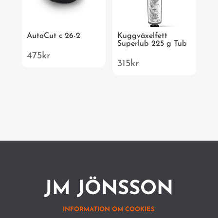
AutoCut c 26-2
Kuggväxelfett
Superlub 225 g Tub
475
kr
315
kr
JM JÖNSSON
INFORMATION OM COOKIES