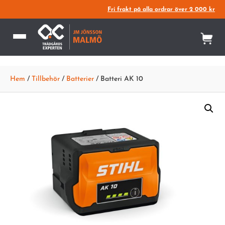
Fri frakt på alla ordrar över 2 000 kr
Hem
/
Tillbehör
/
Batterier
/ Batteri AK 10