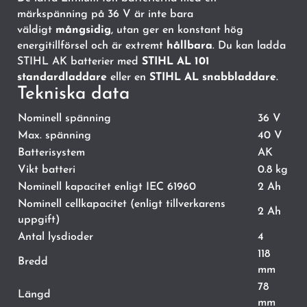
märkspänning på 36 V är inte bara
väldigt
mångsidig
, utan ger en konstant hög
energitillförsel och är extremt
hållbara
. Du kan ladda
STIHL AK batterier med
STIHL AL 101
standardladdare
eller en
STIHL AL snabbladdare
.
Tekniska data
Nominell spänning
36 V
Max. spänning
40 V
Batterisystem
AK
Vikt batteri
0.8 kg
Nominell kapacitet enligt IEC 61960
2 Ah
Nominell cellkapacitet (enligt tillverkarens
2 Ah
uppgift)
Antal lysdioder
4
118
Bredd
mm
78
Längd
mm