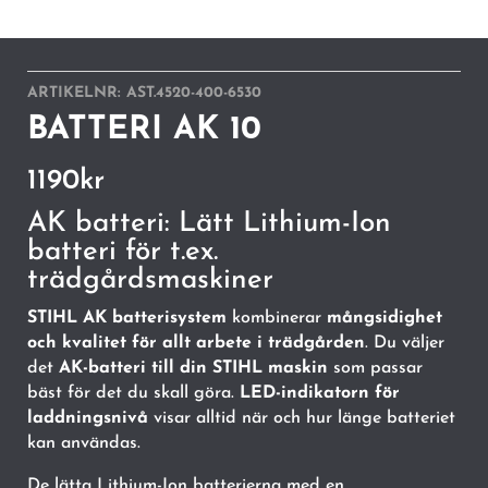
ARTIKELNR:
AST.4520-400-6530
BATTERI AK 10
1190
kr
AK batteri: Lätt Lithium-Ion
batteri för t.ex.
trädgårdsmaskiner
STIHL AK batterisystem
kombinerar
mångsidighet
och kvalitet för allt arbete i trädgården
. Du väljer
det
AK-batteri till din STIHL maskin
som passar
bäst för det du skall göra.
LED-indikatorn för
laddningsnivå
visar alltid när och hur länge batteriet
kan användas.
De lätta Lithium-Ion batterierna med en