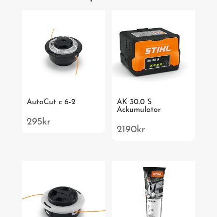
AutoCut c 6-2
AK 30.0 S
Ackumulator
295
kr
2190
kr