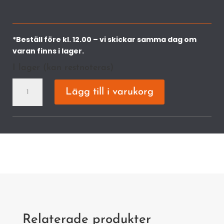
*Beställ före kl. 12.00 – vi skickar samma dag om
varan finns i lager.
I lager (kan restnoteras)
Batteri
Lägg till i varukorg
AK
10
mängd
Relaterade produkter