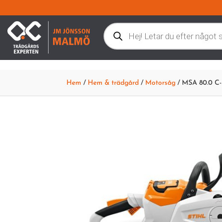
Products
search
Hem
/
Hem & trädgård
/
Motorsåg
/ MSA 80.0 C-B