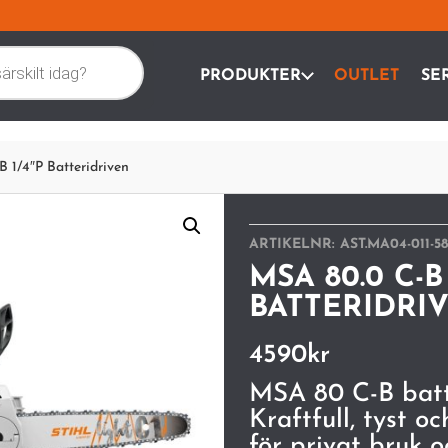
PRODUKTER
OUTLET
SE
 1/4″P Batteridriven
ARTIKELNR:
AST.MA04-011-5
MSA 80.0 C-B
BATTERIDRI
4590
kr
MSA 80 C-B batt
Kraftfull, tyst 
för privat bruk 