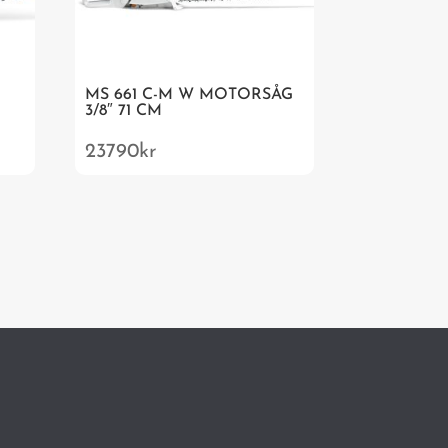
MS 661 C-M W MOTORSÅG
3/8″ 71 CM
23790
kr