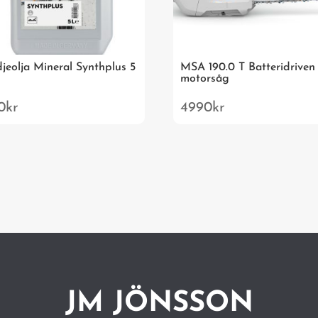
jeolja Mineral Synthplus 5
MSA 190.0 T Batteridriven
motorsåg
0
kr
4990
kr
JM JÖNSSON