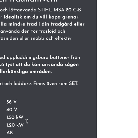
a och lättanvända STIHL MSA 80 C-B
r
idealisk om du vill kapa grenar
älla mindre träd i din trädgård eller
använda den för träslöjd och
äsnideri eller snabb och effektiv
d uppladdningsbara batterier från
 så
tyst att du kan använda sågen
ullerkänsliga områden.
ri och laddare. Finns även som SET.
36 V
40 V
1.50 kW
1)
1.20 kW
AK