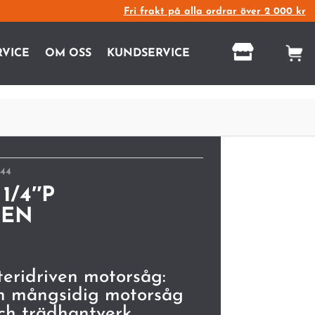
Fri frakt på alla ordrar över 2 000 kr

RVICE
OM OSS
KUNDSERVICE
844
 1/4″P
VEN
eridriven motorsåg:
och mångsidig motorsåg
och trädhantverk