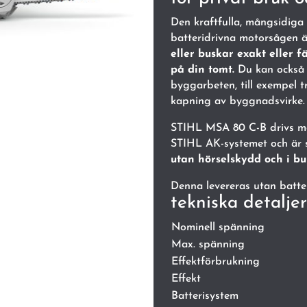
Den kraftfulla, mångsidig
batteridrivna motorsågen ä
eller buskar exakt eller f
på din tomt.
Du kan också 
byggarbeten, till exempel tr
kapning av byggnadsvirke.
STIHL MSA 80 C-B drivs me
STIHL AK-systemet och är
utan hörselskydd och i b
Denna levereras utan batte
tekniska detaljer
Nominell spänning
Max. spänning
Effektförbrukning
Effekt
Batterisystem