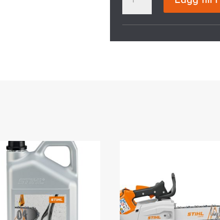
Lägg till 
80.0
C-
B
1/4"P
Batteridriven
mängd