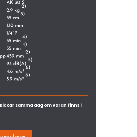
AK 30 S
2)
2.9 kg
3)
35 cm
1.10 mm
1/4″P
4)
35 min
4)
35 min
2)
opp
459 mm
5)
93 dB(A)
6)
4.6 m/s²
6)
3.9 m/s²
vi skickar samma dag om varan finns i