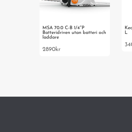
MSA 70.0 C-B 1/4″P
Ked
Batteridriven utan batteri och
L
laddare
34
2890
kr