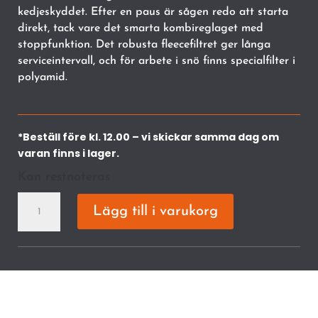
kedjeskyddet. Efter en paus är sågen redo att starta
direkt, tack vare det smarta kombireglaget med
stoppfunktion. Det robusta fleecefiltret ger långa
serviceintervall, och för arbete i snö finns specialfilter i
polyamid.
*Beställ före kl. 12.00 – vi skickar samma dag om
varan finns i lager.
Kan restnoteras
MS
Lägg till i varukorg
182
Motorsåg,35cm/14",63PMC
mängd