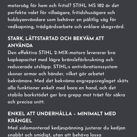
motorsåg för hem och fritid? STIHL MS 182 är det
perfekta valet för villaägare, fritidshusägare och
hobbyanvändare som behöver en pålitlig såg för
vedkapning, trädgårdsarbete och enklare skogsvård.
STARK, LÄTTSTARTAD OCH BEKVÄM ATT
ANVÄNDA
Den effektiva STIHL 2-MIX-motorn levererar bra
kapkapacitet med lägre bränsleförbrukning och
reducerade utsläpp. STIHL:s antivibrationssystem
skonar armar och händer, vilket gör arbetet
bekvämare. Med det bekväma engreppsreglaget sköts
alla funktioner enkelt med bara en hand, och det
stabila barkstödet ger bra grepp mot träet för säkra
och precisa snitt.
ENKEL ATT UNDERHÅLLA – MINIMALT MED
KRÅNGEL
Med sidomonterad kedjespänning justerar du kedjan
snabbt och smidigt, utan att behöva lossa