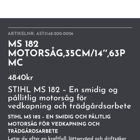
ARTIKELNR:
AST.1148-200-0056
MS 182
MOTORSÅG,35CM/14″,63P
MC
4840
kr
STIHL MS 182 – En smidig og
pållitlig motorsåg för
vedkapning och trädgårdsarbete
STIHL MS 182 – EN SMIDIG OCH PÅLITLIG
MOTORSÅG FÖR VEDKAPNING OCH
TRÄDGÅRDSARBETE
Letar du efter en kraftfull, lättanvänd och driftsäker