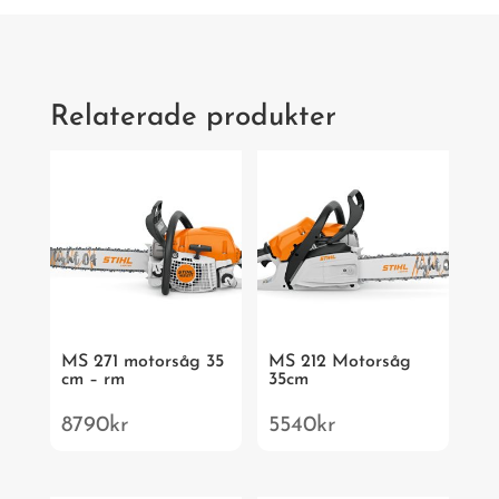
Relaterade produkter
MS 271 motorsåg 35
MS 212 Motorsåg
cm – rm
35cm
8790
kr
5540
kr