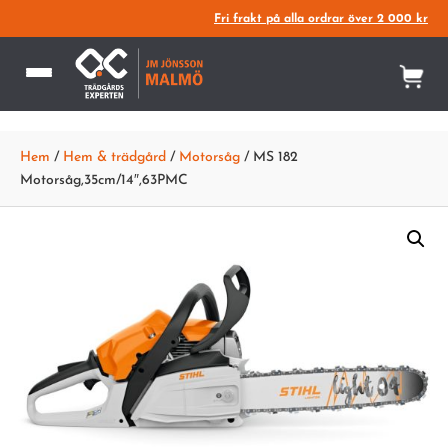
Fri frakt på alla ordrar över 2 000 kr
Hem
/
Hem & trädgård
/
Motorsåg
/ MS 182
Motorsåg,35cm/14″,63PMC