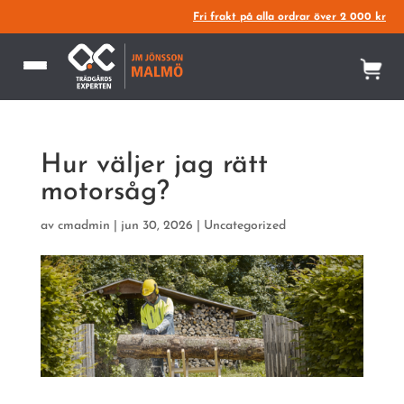
Fri frakt på alla ordrar över 2 000 kr
Hur väljer jag rätt
motorsåg?
av
cmadmin
|
jun 30, 2026
|
Uncategorized