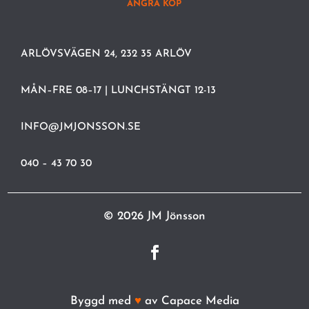
ÅNGRA KÖP
ARLÖVSVÄGEN 24, 232 35 ARLÖV
MÅN–FRE 08–17 | LUNCHSTÄNGT 12-13
INFO@JMJONSSON.SE
040 – 43 70 30
© 2026 JM Jönsson
Byggd med
♥
av
Capace Media